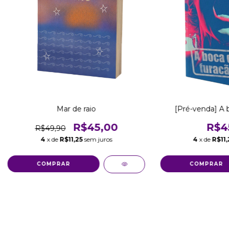
[Pré-venda] A 
Mar de raio
R$4
R$45,00
R$49,90
4
x de
R$11,
4
x de
R$11,25
sem juros