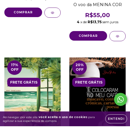
O voo da MENINA COR
R$55,00
4
x de
R$13,75
sem juros
17
%
20
%
OFF
OFF
FRETE GRÁTIS
FRETE GRÁTIS
Ao navegar por este site
você aceita o uso de cookies
para
ENTENDI
agilizar a sua experiência de compra.