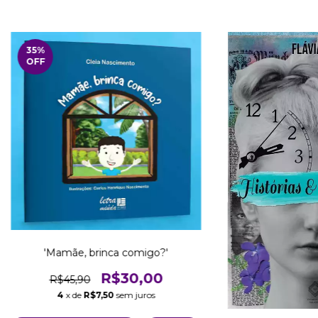
35
%
OFF
'Mamãe, brinca comigo?'
R$30,00
R$45,90
4
x de
R$7,50
sem juros