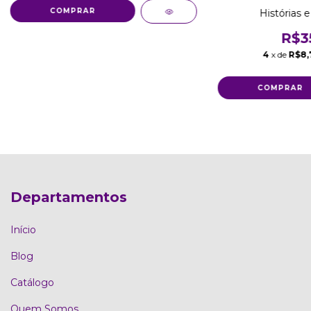
Histórias 
R$3
4
x de
R$8,
Departamentos
Início
Blog
Catálogo
Quem Somos